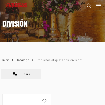
Men
Skip
Menu
to
Close
search
main
Filters
DIVISIÓN
content
Inicio
Catálogo
Productos etiquetados “división”
Filters