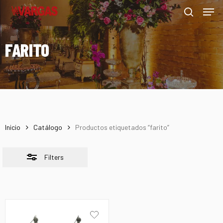
Men
Skip
Menu
to
Close
search
main
Filters
FARITO
content
Inicio
Catálogo
Productos etiquetados “farito”
Filters