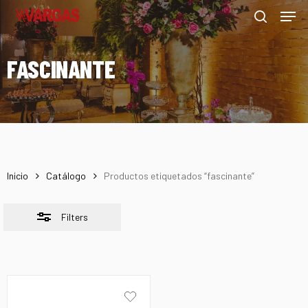
Men
Skip
Menu
to
Close
search
main
Filters
FASCINANTE
content
Inicio
Catálogo
Productos etiquetados “fascinante”
Filters