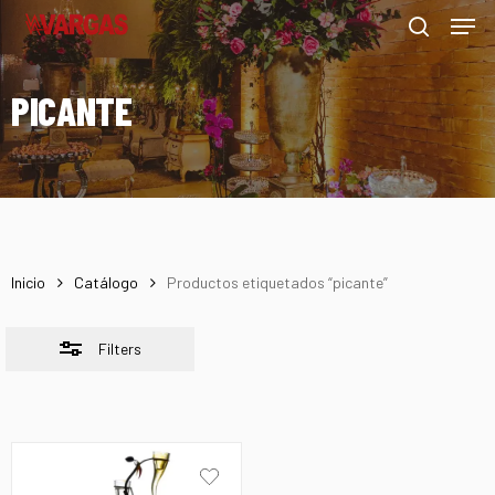
Men
Skip
Menu
to
Close
search
main
Filters
PICANTE
content
Inicio
Catálogo
Productos etiquetados “picante”
Filters