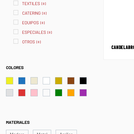
TEXTILES
[
0
]
CATERING
[
0
]
EQUIPOS
[
0
]
ESPECIALES
[
0
]
OTROS
[
0
]
CANDELABRO
COLORES
MATERIALES