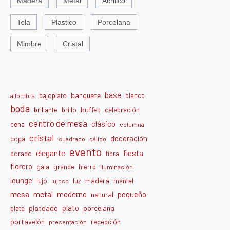
Madera
Metal
Acrilico
Tela
Plastico
Porcelana
Mimbre
Cristal
base
banquete
bajoplato
blanco
alfombra
boda
buffet
brillante
brillo
celebración
centro de mesa
clásico
cena
columna
cristal
decoración
copa
cuadrado
cálido
evento
elegante
fiesta
dorado
fibra
florero
gala
grande
hierro
iluminación
lounge
lujo
madera
luz
mantel
lujoso
metal
moderno
mesa
pequeño
natural
plato
plateado
porcelana
plata
portavelón
recepción
presentación