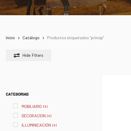
Inicio
Catálogo
Productos etiquetados “princip”
Hide
Filters
CATEGORIAS
MOBILIARIO
[
0
]
DECORACION
[
0
]
ILLUMINICACIÓN
[
0
]