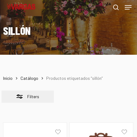
Men
Skip
Menu
to
Close
search
main
Filters
SILLÓN
content
Inicio
Catálogo
Productos etiquetados “sillón”
Filters