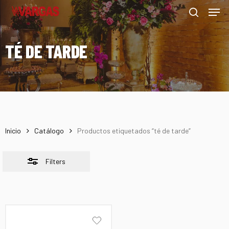
Men
Skip
Menu
to
Close
search
main
Filters
TÉ DE TARDE
content
Inicio
Catálogo
Productos etiquetados “té de tarde”
Filters