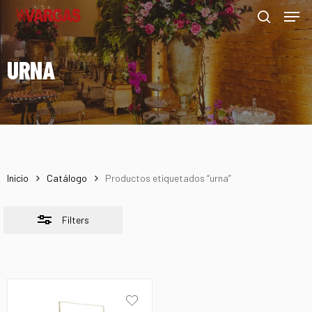
Men
Skip
Menu
to
Close
search
main
Filters
URNA
content
Inicio
Catálogo
Productos etiquetados “urna”
Filters