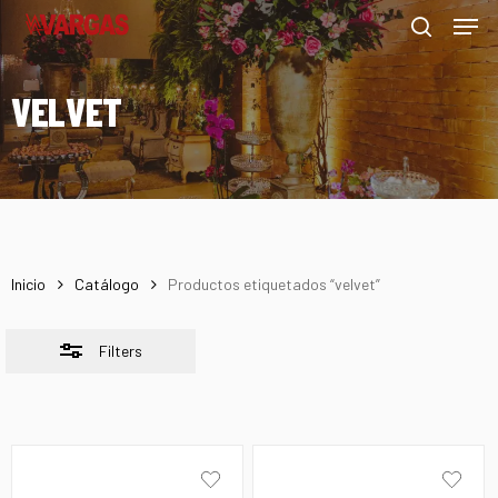
Men
Skip
Menu
to
Close
search
main
Filters
VELVET
content
Inicio
Catálogo
Productos etiquetados “velvet”
Filters