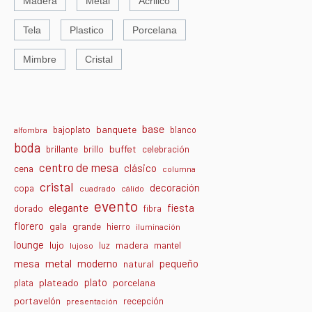
Madera
Metal
Acrilico
Tela
Plastico
Porcelana
Mimbre
Cristal
base
banquete
bajoplato
blanco
alfombra
boda
buffet
brillante
brillo
celebración
centro de mesa
clásico
cena
columna
cristal
decoración
copa
cuadrado
cálido
evento
elegante
fiesta
dorado
fibra
florero
gala
grande
hierro
iluminación
lounge
lujo
madera
luz
mantel
lujoso
metal
moderno
mesa
pequeño
natural
plato
plateado
porcelana
plata
portavelón
recepción
presentación