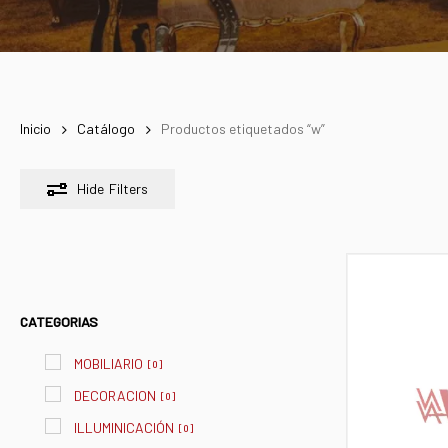
Inicio
Catálogo
Productos etiquetados “w”
Hide
Filters
CATEGORIAS
MOBILIARIO
[
0
]
DECORACION
[
0
]
ILLUMINICACIÓN
[
0
]