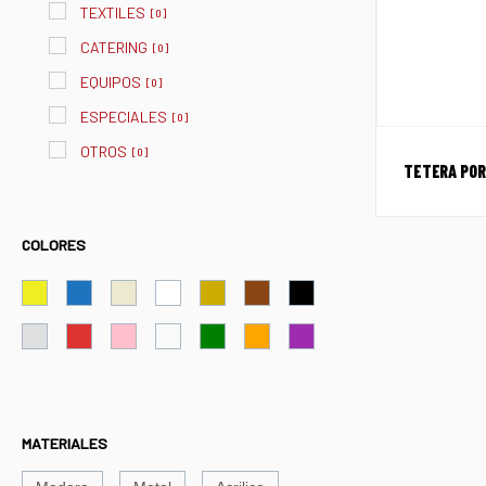
TEXTILES
[
0
]
CATERING
[
0
]
EQUIPOS
[
0
]
ESPECIALES
[
0
]
OTROS
[
0
]
TETERA POR
COLORES
MATERIALES