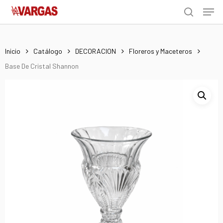
Men
Skip
Menu
to
search
main
content
Inicio
Catálogo
DECORACION
Floreros y Maceteros
Base De Cristal Shannon