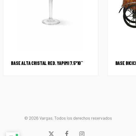
BASE ALTA CRISTAL RED. YAPIMI 7.5*10¨
BASE BICI
© 2026 Vargas. Todos los derechos reservados
x-
facebook
instagram