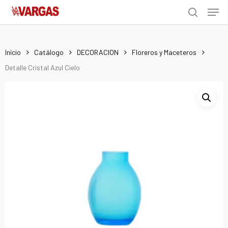
Men
Skip
Menu
to
search
main
content
Inicio
Catálogo
DECORACION
Floreros y Maceteros
Detalle Cristal Azul Cielo