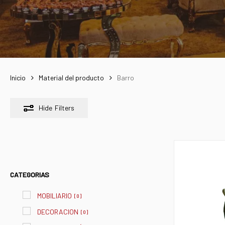
Inicio
Material del producto
Barro
Hide
Filters
CATEGORIAS
MOBILIARIO
[
0
]
DECORACION
[
0
]