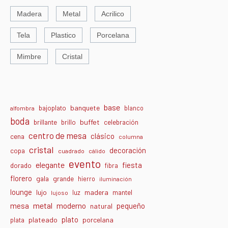
Madera
Metal
Acrilico
Tela
Plastico
Porcelana
Mimbre
Cristal
base
banquete
bajoplato
blanco
alfombra
boda
buffet
brillante
brillo
celebración
centro de mesa
clásico
cena
columna
cristal
decoración
copa
cuadrado
cálido
evento
elegante
fiesta
dorado
fibra
florero
gala
grande
hierro
iluminación
lounge
lujo
madera
luz
mantel
lujoso
metal
moderno
mesa
pequeño
natural
plato
plateado
porcelana
plata