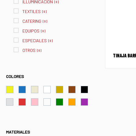
ILLUMINICACIÓN
[
0
]
TEXTILES
[
0
]
CATERING
[
0
]
EQUIPOS
[
0
]
ESPECIALES
[
0
]
OTROS
[
0
]
TINAJA BAR
COLORES
MATERIALES