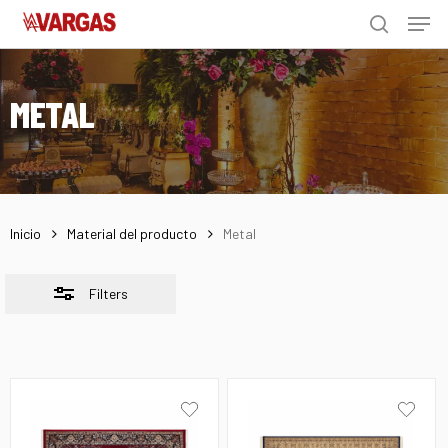
Men
Skip
Menu
to
Close
search
main
Filters
content
METAL
Inicio
Material del producto
Metal
Filters