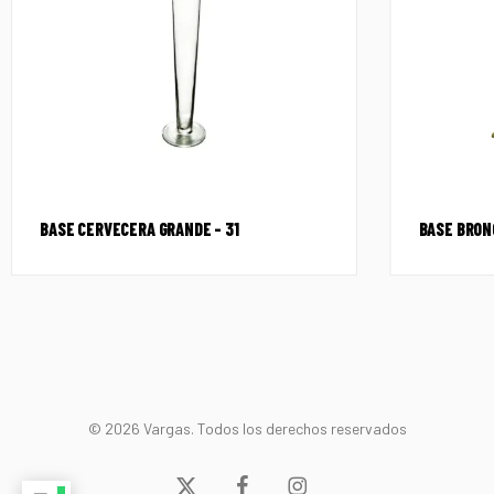
BASE CERVECERA GRANDE – 31
BASE BRON
© 2026 Vargas. Todos los derechos reservados
x-
facebook
instagram