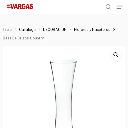
Men
Skip
Menu
to
search
main
content
Inicio
Catálogo
DECORACION
Floreros y Maceteros
Base De Cristal Country