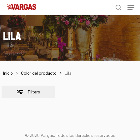
Men
Skip
Menu
to
Close
search
main
Filters
content
LILA
Inicio
Color del producto
Lila
Filters
© 2026 Vargas. Todos los derechos reservados