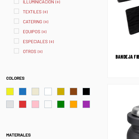
ILLUMINICACIÓN
[
0
]
TEXTILES
[
0
]
CATERING
[
0
]
EQUIPOS
[
0
]
ESPECIALES
[
0
]
OTROS
[
0
]
BANDEJA FI
COLORES
MATERIALES