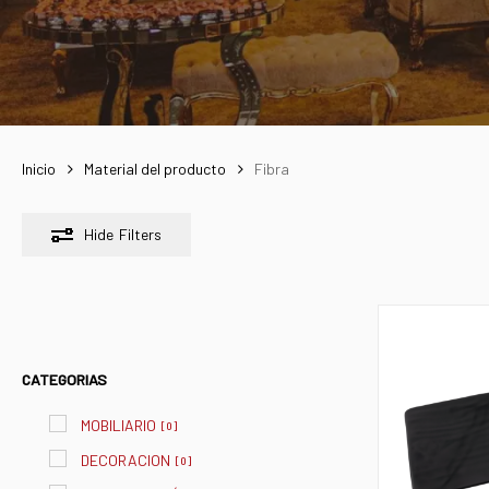
Inicio
Material del producto
Fibra
Hide
Filters
CATEGORIAS
MOBILIARIO
[
0
]
DECORACION
[
0
]