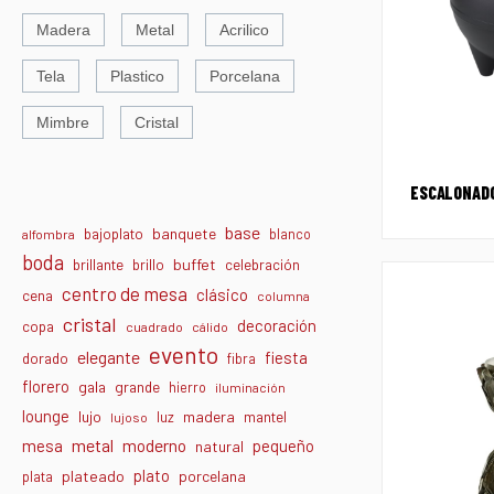
Madera
Metal
Acrilico
Tela
Plastico
Porcelana
Mimbre
Cristal
ESCALONADO
base
banquete
bajoplato
blanco
alfombra
boda
buffet
brillante
brillo
celebración
centro de mesa
clásico
cena
columna
cristal
decoración
copa
cuadrado
cálido
evento
elegante
fiesta
dorado
fibra
florero
gala
grande
hierro
iluminación
lounge
lujo
madera
luz
mantel
lujoso
metal
moderno
mesa
pequeño
natural
plato
plateado
porcelana
plata